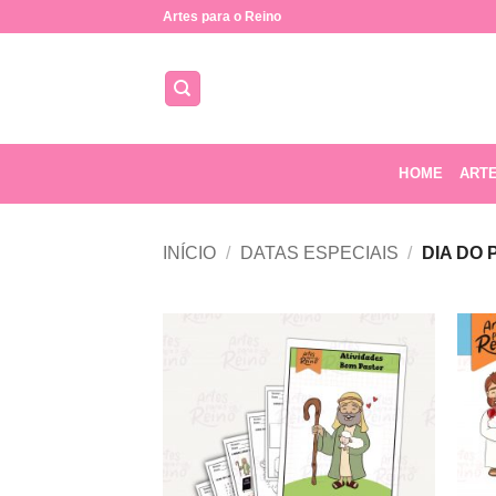
Skip
Artes para o Reino
to
content
HOME
ART
INÍCIO
/
DATAS ESPECIAIS
/
DIA DO 
Adicionar
a lista de
desejos