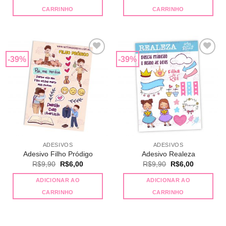
era:
é:
era:
é:
R$9,90.
R$6,00.
R$9,90.
R$6,00.
CARRINHO
CARRINHO
-39%
-39%
Adicionar
Adicionar
a lista de
a lista de
desejos
desejos
ADESIVOS
ADESIVOS
Adesivo Filho Pródigo
Adesivo Realeza
O
O
O
O
R$
9,90
R$
6,00
R$
9,90
R$
6,00
preço
preço
preço
preço
original
atual
original
atual
ADICIONAR AO
ADICIONAR AO
era:
é:
era:
é:
R$9,90.
R$6,00.
R$9,90.
R$6,00.
CARRINHO
CARRINHO