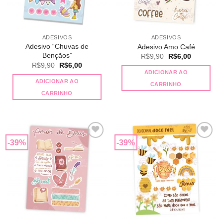
ADESIVOS
ADESIVOS
Adesivo “Chuvas de
Adesivo Amo Café
Bençãos”
O
O
R$
9,90
R$
6,00
preço
preço
O
O
R$
9,90
R$
6,00
original
atual
preço
preço
ADICIONAR AO
era:
é:
original
atual
ADICIONAR AO
R$9,90.
R$6,00.
CARRINHO
era:
é:
R$9,90.
R$6,00.
CARRINHO
-39%
-39%
Adicionar
Adicionar
a lista de
a lista de
desejos
desejos