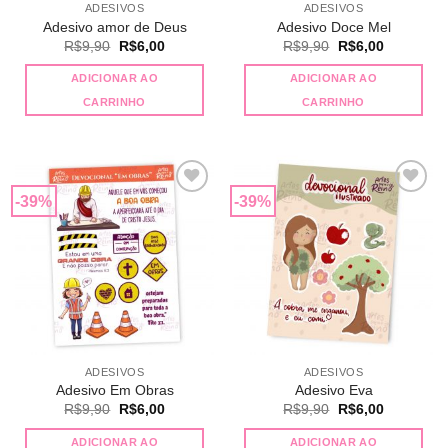
ADESIVOS
ADESIVOS
Adesivo amor de Deus
Adesivo Doce Mel
O
O
O
O
R$
9,90
R$
6,00
R$
9,90
R$
6,00
preço
preço
preço
preço
original
atual
original
atual
ADICIONAR AO
ADICIONAR AO
era:
é:
era:
é:
R$9,90.
R$6,00.
R$9,90.
R$6,00.
CARRINHO
CARRINHO
-39%
-39%
Adicionar
Adicionar
a lista de
a lista de
desejos
desejos
ADESIVOS
ADESIVOS
Adesivo Em Obras
Adesivo Eva
O
O
O
O
R$
9,90
R$
6,00
R$
9,90
R$
6,00
preço
preço
preço
preço
original
atual
original
atual
ADICIONAR AO
ADICIONAR AO