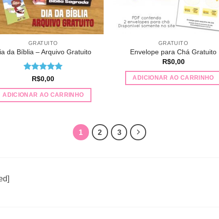
GRATUITO
GRATUITO
ia da Bíblia – Arquivo Gratuito
Envelope para Chá Gratuito
R$
0,00
Avaliação
5
ADICIONAR AO CARRINHO
R$
0,00
de 5
ADICIONAR AO CARRINHO
1
2
3
ed]