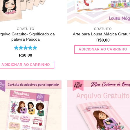
GRATUITO
GRATUITO
rquivo Gratuito- Significado da
Arte para Lousa Mágica Gratui
palavra Páscoa
R$
0,00
ADICIONAR AO CARRINHO
Avaliação
R$
0,00
4.94
de 5
ADICIONAR AO CARRINHO
Adicionar
Adicio
a lista de
a lista
desejos
desej