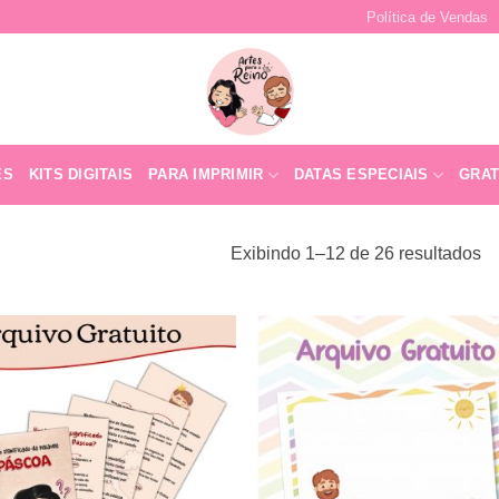
Política de Vendas
ES
KITS DIGITAIS
PARA IMPRIMIR
DATAS ESPECIAIS
GRAT
Exibindo 1–12 de 26 resultados
Adicionar
Adicio
a lista de
a lista
desejos
desej