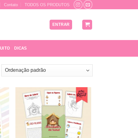
Contato
TODOS OS PRODUTOS
ENTRAR
UITO
DICAS
nar
Adicionar
 de
a lista de
os
desejos