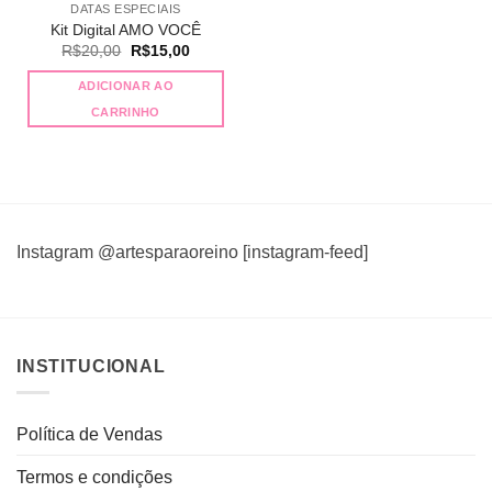
DATAS ESPECIAIS
Kit Digital AMO VOCÊ
O
O
R$
20,00
R$
15,00
preço
preço
original
atual
ADICIONAR AO
era:
é:
R$20,00.
R$15,00.
CARRINHO
Instagram @artesparaoreino [instagram-feed]
INSTITUCIONAL
Política de Vendas
Termos e condições