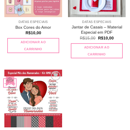
DATAS ESPECIAIS
DATAS ESPECIAIS
Jantar de Casais – Material
Box Cores do Amor
Especial em PDF
R$
10,00
O
O
R$
15,00
R$
10,00
preço
preço
ADICIONAR AO
original
atual
ADICIONAR AO
CARRINHO
era:
é:
R$15,00.
R$10,00
CARRINHO
-25%
Adicionar
a lista de
desejos