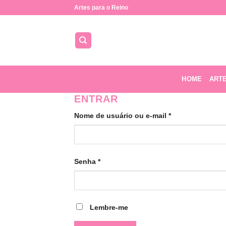
Skip
Artes para o Reino
to
content
HOME
ART
ENTRAR
Obrigatório
Nome de usuário ou e-mail
*
Obrigatório
Senha
*
Lembre-me