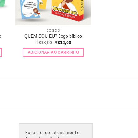
JOGOS
o
QUEM SOU EU? Jogo bíblico
O
O
R$
18,00
R$
12,00
preço
preço
original
atual
ADICIONAR AO CARRINHO
era:
é:
,00.
R$18,00.
R$12,00.
Horário de atendimento 
