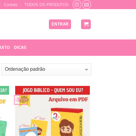
Contato
TODOS OS PRODUTOS
ENTRAR
UITO
DICAS
-33%
nar
Adicionar
 de
a lista de
os
desejos