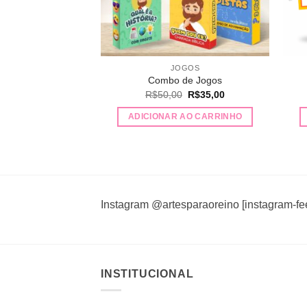
JOGOS
Combo de Jogos
O
O
R$
50,00
R$
35,00
preço
preço
original
atual
ADICIONAR AO CARRINHO
era:
é:
R$50,00.
R$35,00.
Instagram @artesparaoreino [instagram-fe
INSTITUCIONAL