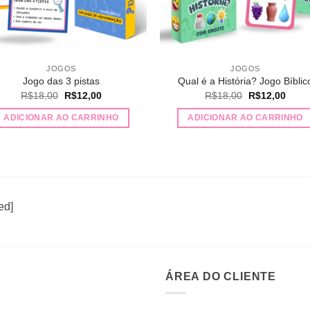
JOGOS
JOGOS
Jogo das 3 pistas
Qual é a História? Jogo Bíblic
O
O
O
O
R$
18,00
R$
12,00
R$
18,00
R$
12,00
preço
preço
preço
preço
original
atual
original
atual
ADICIONAR AO CARRINHO
ADICIONAR AO CARRINHO
era:
é:
era:
é:
R$18,00.
R$12,00.
R$18,00.
R$12
ed]
ÁREA DO CLIENTE