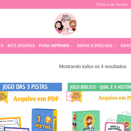
Política de Vendas
ES
KITS DIGITAIS
PARA IMPRIMIR
DATAS ESPECIAIS
GRAT
Mostrando todos os 4 resultados
%
-33%
Adicionar
Adicio
a lista de
a lista
desejos
desej