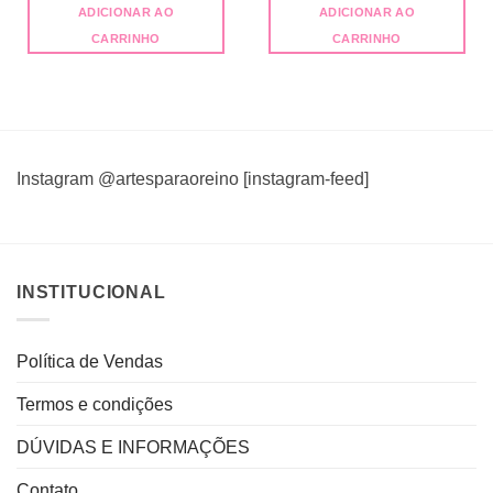
original
atual
original
atual
ADICIONAR AO
ADICIONAR AO
era:
é:
era:
é:
R$19,90.
R$9,90.
R$19,90.
R$9,90.
CARRINHO
CARRINHO
Instagram @artesparaoreino [instagram-feed]
INSTITUCIONAL
Política de Vendas
Termos e condições
DÚVIDAS E INFORMAÇÕES
Contato