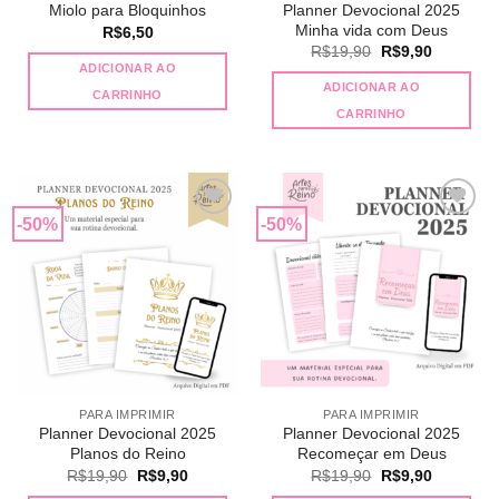
Planner Devocional 2025
Miolo para Bloquinhos
Minha vida com Deus
R$
6,50
O
O
R$
19,90
R$
9,90
preço
preço
ADICIONAR AO
original
atual
ADICIONAR AO
CARRINHO
era:
é:
R$19,90.
R$9,90.
CARRINHO
-50%
-50%
Adicionar
Adicionar
a lista de
a lista de
desejos
desejos
PARA IMPRIMIR
PARA IMPRIMIR
Planner Devocional 2025
Planner Devocional 2025
Planos do Reino
Recomeçar em Deus
O
O
O
O
R$
19,90
R$
9,90
R$
19,90
R$
9,90
preço
preço
preço
preço