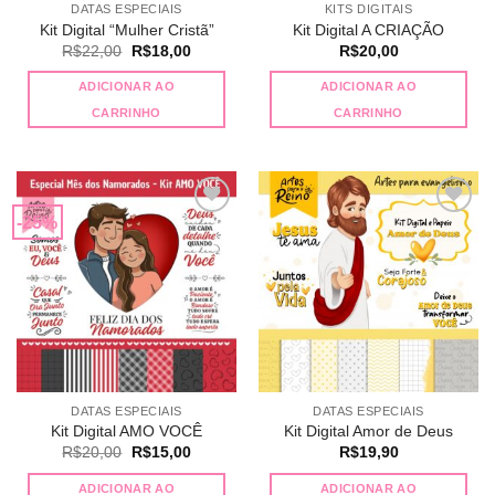
DATAS ESPECIAIS
KITS DIGITAIS
Kit Digital “Mulher Cristã”
Kit Digital A CRIAÇÃO
O
O
R$
22,00
R$
18,00
R$
20,00
preço
preço
original
atual
ADICIONAR AO
ADICIONAR AO
era:
é:
R$22,00.
R$18,00.
CARRINHO
CARRINHO
-25%
Adicionar
Adicionar
a lista de
a lista de
desejos
desejos
DATAS ESPECIAIS
DATAS ESPECIAIS
Kit Digital AMO VOCÊ
Kit Digital Amor de Deus
O
O
R$
20,00
R$
15,00
R$
19,90
preço
preço
original
atual
ADICIONAR AO
ADICIONAR AO