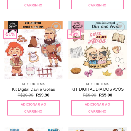
era:
é:
R$20,00.
R$15,00.
CARRINHO
CARRINHO
-51%
-49%
Adicionar
Adicionar
a lista de
a lista de
desejos
desejos
KITS DIGITAIS
KITS DIGITAIS
Kit Digital Davi e Golias
KIT DIGITAL DIA DOS AVÓS
O
O
O
O
R$
20,00
R$
9,90
R$
9,90
R$
5,00
preço
preço
preço
preço
original
atual
original
atual
ADICIONAR AO
ADICIONAR AO
era:
é:
era:
é:
R$20,00.
R$9,90.
R$9,90.
R$5,00.
CARRINHO
CARRINHO