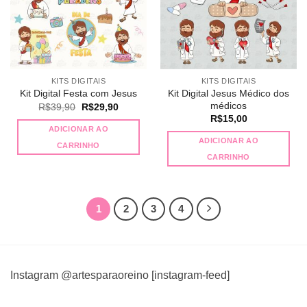
KITS DIGITAIS
KITS DIGITAIS
Kit Digital Jesus Médico dos
Kit Digital Festa com Jesus
médicos
O
O
R$
39,90
R$
29,90
preço
preço
R$
15,00
original
atual
ADICIONAR AO
era:
é:
ADICIONAR AO
R$39,90.
R$29,90.
CARRINHO
CARRINHO
1
2
3
4
Instagram @artesparaoreino [instagram-feed]