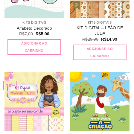
KITS DIGITAIS
KITS DIGITAIS
KIT DIGITAL – LEÃO DE
Alfabeto Decorado
JUDÁ
O
O
R$
7,00
R$
5,00
preço
preço
O
O
R$
29,90
R$
14,99
original
atual
preço
preço
ADICIONAR AO
era:
é:
original
atual
ADICIONAR AO
R$7,00.
R$5,00.
CARRINHO
era:
é:
R$29,90.
R$14,99
CARRINHO
-18%
Adicionar
Adicionar
a lista de
a lista de
desejos
desejos