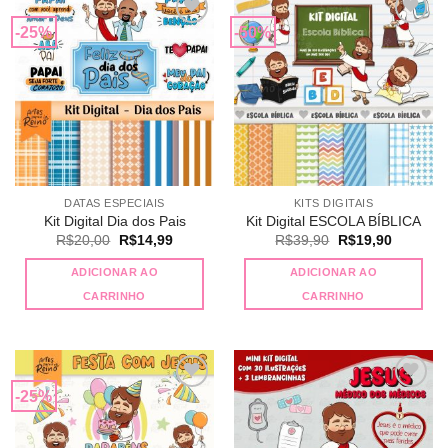
-25%
-50%
Adicionar
Adicionar
a lista de
a lista de
desejos
desejos
DATAS ESPECIAIS
KITS DIGITAIS
Kit Digital Dia dos Pais
Kit Digital ESCOLA BÍBLICA
O
O
O
O
R$
20,00
R$
14,99
R$
39,90
R$
19,90
preço
preço
preço
preço
original
atual
original
atual
ADICIONAR AO
ADICIONAR AO
era:
é:
era:
é:
R$20,00.
R$14,99.
R$39,90.
R$19,90
CARRINHO
CARRINHO
-25%
Adicionar
Adicionar
a lista de
a lista de
desejos
desejos