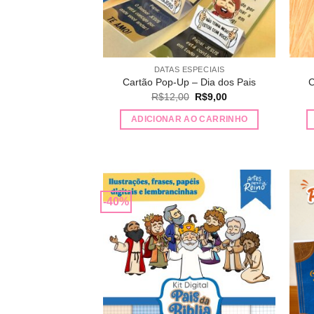
DATAS ESPECIAIS
Cartão Pop-Up – Dia dos Pais
C
O
O
R$
12,00
R$
9,00
preço
preço
original
atual
ADICIONAR AO CARRINHO
era:
é:
R$12,00.
R$9,00.
-40%
Adicionar
a lista de
desejos