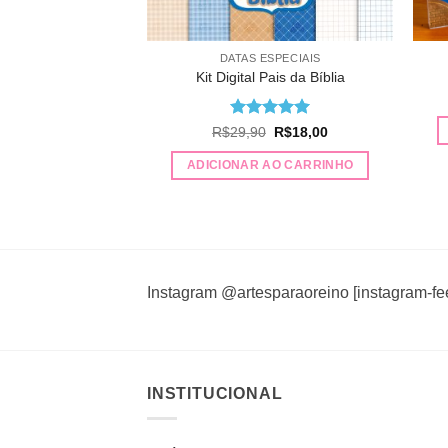
DATAS ESPECIAIS
Kit Digital Pais da Bíblia
Avaliação
5
O
O
R$
29,90
R$
18,00
preço
preço
de 5
original
atual
ADICIONAR AO CARRINHO
era:
é:
R$29,90.
R$18,00.
Instagram @artesparaoreino [instagram-fe
INSTITUCIONAL