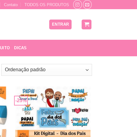
Contato
TODOS OS PRODUTOS
ENTRAR
UITO
DICAS
-25%
nar
Adicionar
 de
a lista de
os
desejos