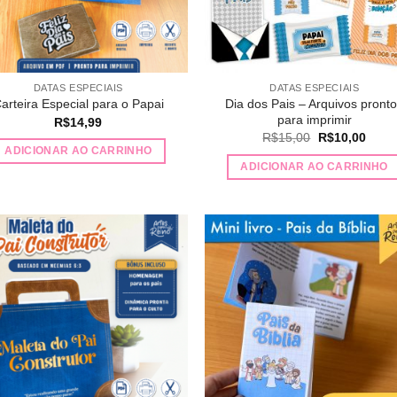
DATAS ESPECIAIS
DATAS ESPECIAIS
Dia dos Pais – Arquivos pront
arteira Especial para o Papai
para imprimir
R$
14,99
O
O
R$
15,00
R$
10,00
preço
preço
ADICIONAR AO CARRINHO
original
atual
ADICIONAR AO CARRINHO
era:
é:
R$15,00.
R$10
Adicionar
Adicio
a lista de
a lista
desejos
desej