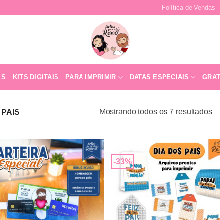
Política de Vendas
ES
KITS DIGITAIS
PARA IMPRIMIR
DATAS ESPECIAIS
GRAT
Mostrando todos os 7 resultados
 PAIS
-33%
Adicionar
Adicio
a lista de
a lista
desejos
desej