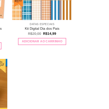
DATAS ESPECIAIS
os
Kit Digital Dia dos Pais
O
O
R$
20,00
R$
14,99
preço
preço
original
atual
ADICIONAR AO CARRINHO
era:
é:
R$20,00.
R$14,99.
,00.
nar
 de
os