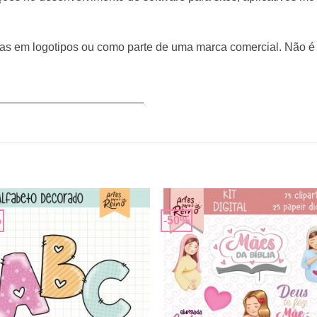
as em logotipos ou como parte de uma marca comercial. Não é
_______________________
%
-50%
Adicionar
Adicio
a lista de
a lista
desejos
desej