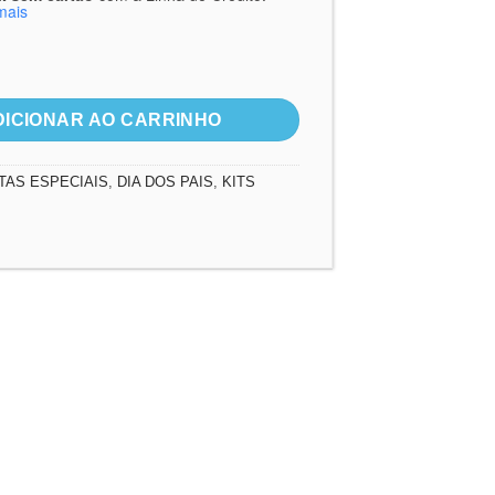
original
atual
mais
era:
é:
R$20,00.
R$14,99.
ia dos Pais quantidade
DICIONAR AO CARRINHO
TAS ESPECIAIS
,
DIA DOS PAIS
,
KITS