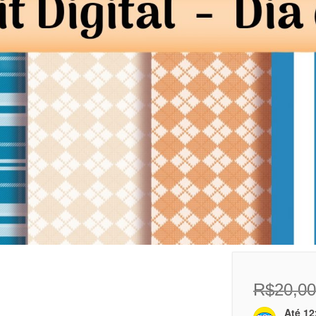
s
R$
20,00
Até 12