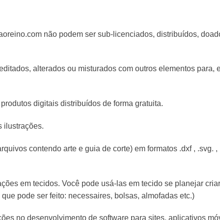
aoreino.com não podem ser sub-licenciados, distribuídos, doad
ditados, alterados ou misturados com outros elementos para, 
rodutos digitais distribuídos de forma gratuita.
 ilustrações.
uivos contendo arte e guia de corte) em formatos .dxf , .svg. , .
ções em tecidos. Você pode usá-las em tecido se planejar criar 
que pode ser feito: necessaires, bolsas, almofadas etc.)
ções no desenvolvimento de software para sites, aplicativos móv