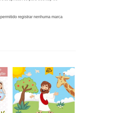
 permitido registrar nenhuma marca
nar
Adicionar
 de
a lista de
os
desejos