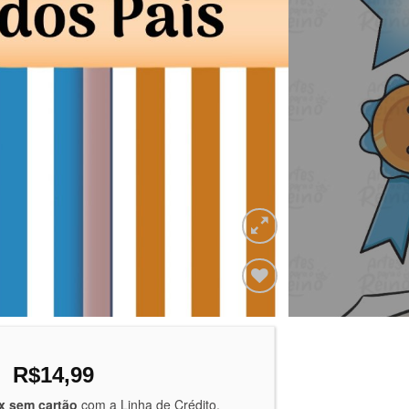
Adicionar
a lista de
desejos
O
O
R$
14,99
preço
preço
x sem cartão
com a Linha de Crédito.