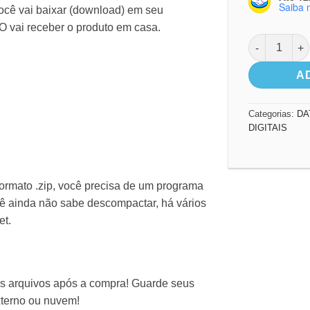
Saiba 
cê vai baixar (download) em seu
O vai receber o produto em casa.
Kit Digital D
A
Categorias:
DA
DIGITAIS
ormato .zip, você precisa de um programa
cê ainda não sabe descompactar, há vários
et.
os arquivos após a compra! Guarde seus
terno ou nuvem!