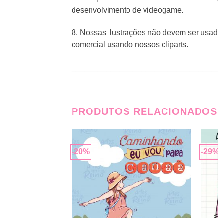
desenvolvimento de videogame.
8. Nossas ilustrações não devem ser usad
comercial usando nossos cliparts.
_________________________________
PRODUTOS RELACIONADOS
-20%
-29
Adicionar
Adicionar
a lista de
a lista de
desejos
desejos