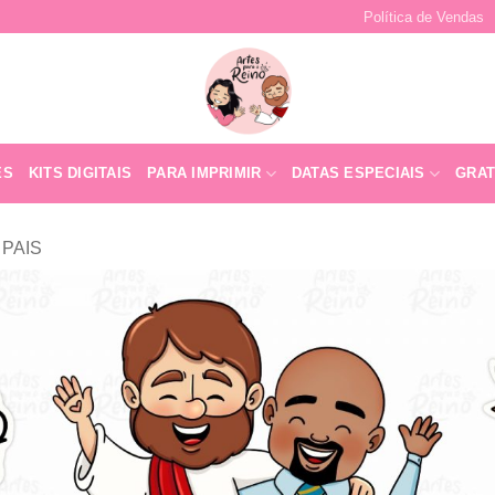
Política de Vendas
ES
KITS DIGITAIS
PARA IMPRIMIR
DATAS ESPECIAIS
GRAT
 PAIS