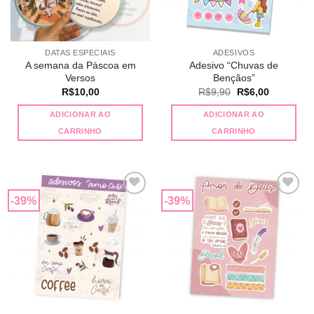
DATAS ESPECIAIS
ADESIVOS
A semana da Páscoa em
Adesivo “Chuvas de
Versos
Bençãos”
O
O
R$
10,00
R$
9,90
R$
6,00
preço
preço
original
atual
ADICIONAR AO
ADICIONAR AO
era:
é:
R$9,90.
R$6,00.
CARRINHO
CARRINHO
-39%
-39%
Adicionar
Adicionar
a lista de
a lista de
desejos
desejos