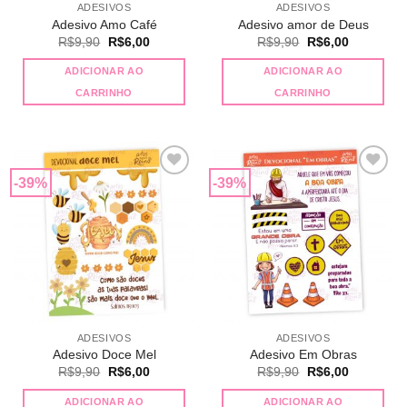
ADESIVOS
ADESIVOS
Adesivo Amo Café
Adesivo amor de Deus
O
O
O
O
R$
9,90
R$
6,00
R$
9,90
R$
6,00
preço
preço
preço
preço
original
atual
original
atual
ADICIONAR AO
ADICIONAR AO
era:
é:
era:
é:
R$9,90.
R$6,00.
R$9,90.
R$6,00.
CARRINHO
CARRINHO
-39%
-39%
Adicionar
Adicionar
a lista de
a lista de
desejos
desejos
ADESIVOS
ADESIVOS
Adesivo Doce Mel
Adesivo Em Obras
O
O
O
O
R$
9,90
R$
6,00
R$
9,90
R$
6,00
preço
preço
preço
preço
original
atual
original
atual
ADICIONAR AO
ADICIONAR AO