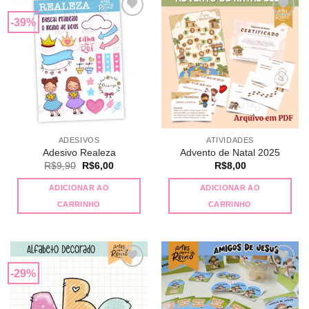
-39%
Adicionar
Adicionar
a lista de
a lista de
desejos
desejos
ADESIVOS
ATIVIDADES
Adesivo Realeza
Advento de Natal 2025
O
O
R$
9,90
R$
6,00
R$
8,00
preço
preço
original
atual
ADICIONAR AO
ADICIONAR AO
era:
é:
R$9,90.
R$6,00.
CARRINHO
CARRINHO
-29%
Adicionar
Adicionar
a lista de
a lista de
desejos
desejos