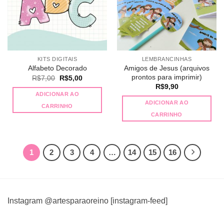
KITS DIGITAIS
LEMBRANCINHAS
Amigos de Jesus (arquivos
Alfabeto Decorado
prontos para imprimir)
O
O
R$
7,00
R$
5,00
preço
preço
R$
9,90
original
atual
ADICIONAR AO
era:
é:
ADICIONAR AO
R$7,00.
R$5,00.
CARRINHO
CARRINHO
1
2
3
4
…
14
15
16
Instagram @artesparaoreino [instagram-feed]