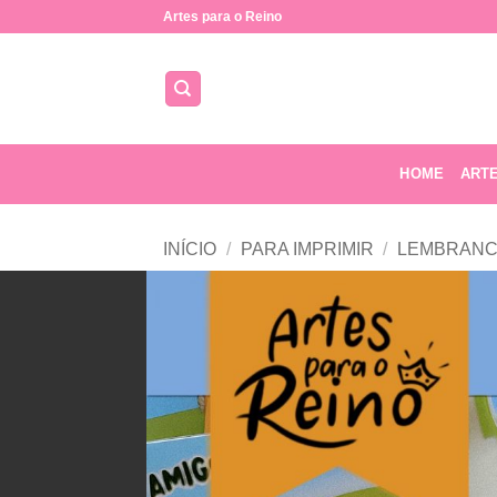
Skip
Artes para o Reino
to
content
HOME
ART
INÍCIO
/
PARA IMPRIMIR
/
LEMBRANC