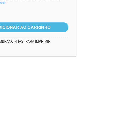
mais
sus (arquivos prontos para imprimir) quantidade
DICIONAR AO CARRINHO
MBRANCINHAS
,
PARA IMPRIMIR