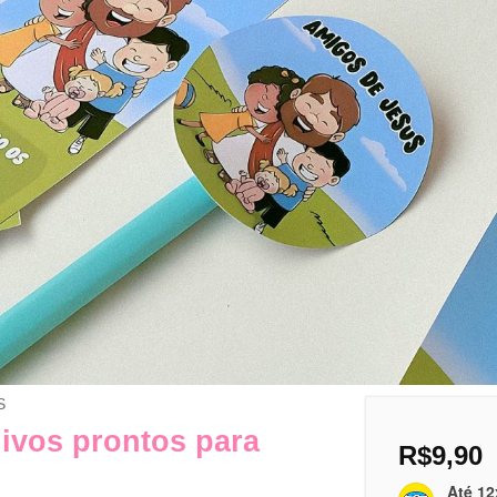
S
ivos prontos para
R$
9,90
Até 12