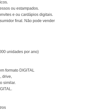
icos.
ressos ou estampados.
vites e ou cardápios digitais.
nsumidor final. Não pode vender
000 unidades por ano)
 em formato DIGITAL
, drive,
 similar.
IGITAL.
tros