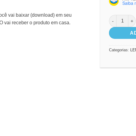
Saiba 
cê vai baixar (download) em seu
Amigos de Je
O vai receber o produto em casa.
A
Categorias:
LE