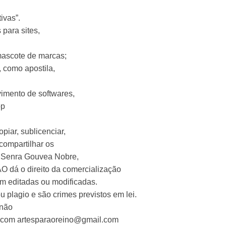
ivas”.
para sites,
mascote de marcas;
 como apostila,
imento de softwares,
op
piar, sublicenciar,
 compartilhar os
la Senra Gouvea Nobre,
O dá o direito da comercialização
m editadas ou modificadas.
 plagio e são crimes previstos em lei.
 não
o com
artesparaoreino@gmail.com