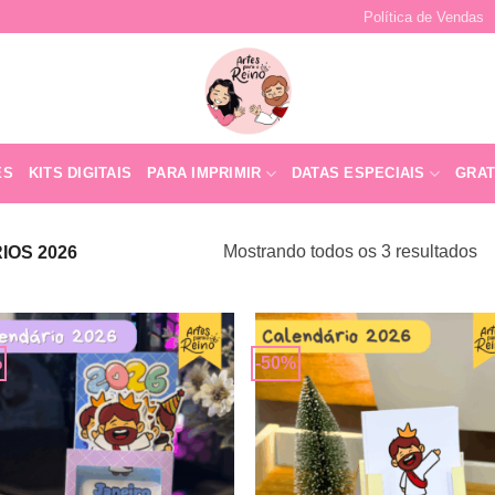
Política de Vendas
ES
KITS DIGITAIS
PARA IMPRIMIR
DATAS ESPECIAIS
GRAT
Mostrando todos os 3 resultados
OS 2026
%
-50%
Adicionar
Adicio
a lista de
a lista
desejos
desej