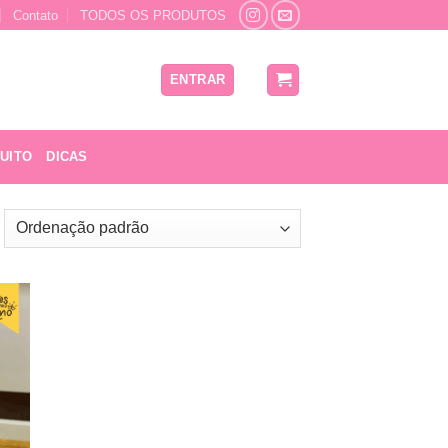
Contato
TODOS OS PRODUTOS
ENTRAR
UITO
DICAS
nar
 de
os