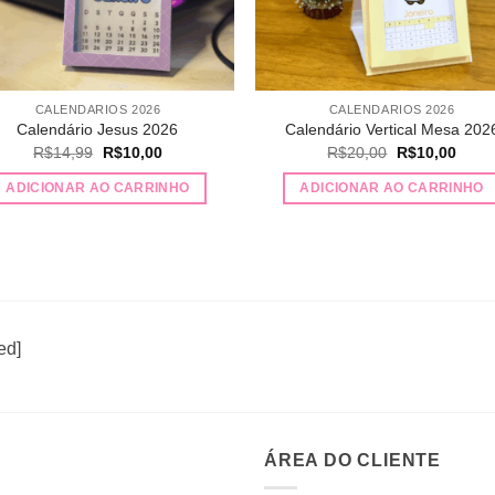
CALENDARIOS 2026
CALENDARIOS 2026
Calendário Jesus 2026
Calendário Vertical Mesa 202
O
O
O
O
R$
14,99
R$
10,00
R$
20,00
R$
10,00
preço
preço
preço
preço
original
atual
original
atual
ADICIONAR AO CARRINHO
ADICIONAR AO CARRINHO
era:
é:
era:
é:
R$14,99.
R$10,00.
R$20,00.
R$10
ed]
ÁREA DO CLIENTE