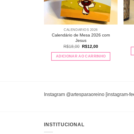
CALENDARIOS 2026
Calendário de Mesa 2026 com
Jesus
O
O
R$
18,00
R$
12,00
preço
preço
original
atual
ADICIONAR AO CARRINHO
era:
é:
R$18,00.
R$12,00.
Instagram @artesparaoreino [instagram-fe
INSTITUCIONAL