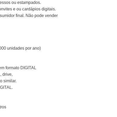
ressos ou estampados.
vites e ou cardápios digitais.
nsumidor final. Não pode vender
000 unidades por ano)
 em formato DIGITAL
, drive,
 similar.
IGITAL.
tros