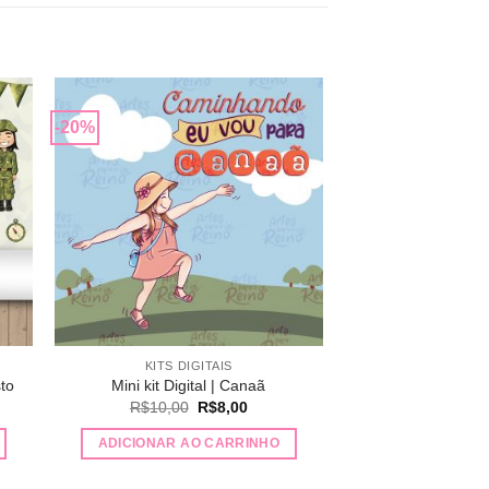
-20%
nar
Adicionar
 de
a lista de
os
desejos
KITS DIGITAIS
sto
Mini kit Digital | Canaã
O
O
R$
10,00
R$
8,00
preço
preço
original
atual
ADICIONAR AO CARRINHO
era:
é:
,99.
R$10,00.
R$8,00.