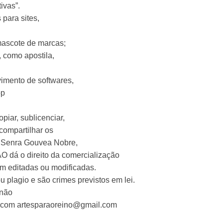
ivas”.
para sites,
mascote de marcas;
 como apostila,
imento de softwares,
op
piar, sublicenciar,
 compartilhar os
la Senra Gouvea Nobre,
O dá o direito da comercialização
m editadas ou modificadas.
 plagio e são crimes previstos em lei.
 não
o com
artesparaoreino@gmail.com