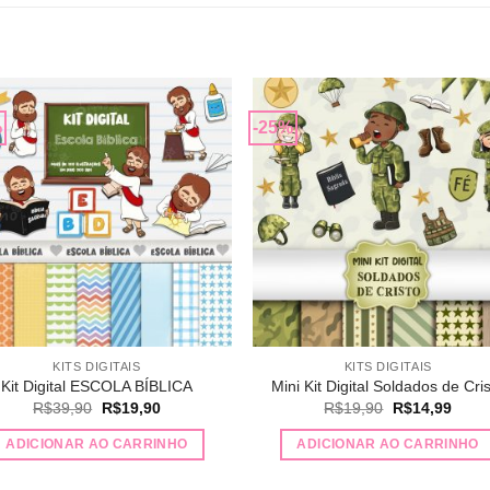
%
-25%
Adicionar
Adicio
a lista de
a lista
desejos
desej
KITS DIGITAIS
KITS DIGITAIS
Kit Digital ESCOLA BÍBLICA
Mini Kit Digital Soldados de Cri
O
O
O
O
R$
39,90
R$
19,90
R$
19,90
R$
14,99
preço
preço
preço
preço
original
atual
original
atual
ADICIONAR AO CARRINHO
ADICIONAR AO CARRINHO
era:
é:
era:
é:
R$39,90.
R$19,90.
R$19,90.
R$14