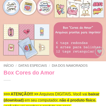
Adicionar
INÍCIO
/
DATAS ESPECIAIS
/
DIA DOS NAMORADOS
a lista de
desejos
Box Cores do Amor
>>> ATENÇÃO!!! >>
Arquivos DIGITAIS. Você vai
baixar
(download)
em seu computador,
não é produto físico
,