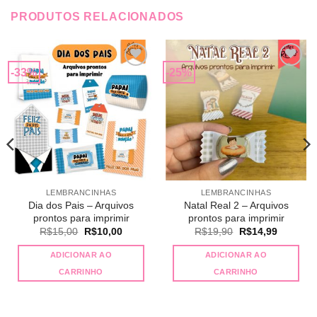
PRODUTOS RELACIONADOS
-33%
-25%
Adicionar
Adicionar
a lista de
a lista de
desejos
desejos
LEMBRANCINHAS
LEMBRANCINHAS
Dia dos Pais – Arquivos
Natal Real 2 – Arquivos
prontos para imprimir
prontos para imprimir
O
O
O
O
R$
15,00
R$
10,00
R$
19,90
R$
14,99
preço
preço
preço
preço
original
atual
original
atual
ADICIONAR AO
ADICIONAR AO
era:
é:
era:
é:
R$15,00.
R$10,00.
R$19,90.
R$14,99
CARRINHO
CARRINHO