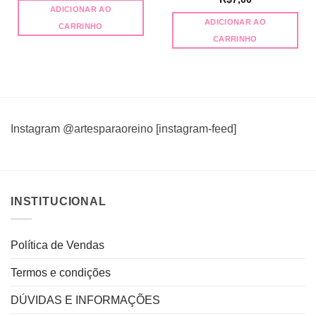
original
atual
ADICIONAR AO
era:
é:
ADICIONAR AO
R$18,00.
R$12,00.
CARRINHO
CARRINHO
Instagram @artesparaoreino [instagram-feed]
INSTITUCIONAL
Política de Vendas
Termos e condições
DÚVIDAS E INFORMAÇÕES