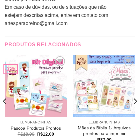
Em caso de dúvidas, ou de situações que não
estejam descritas acima, entre em contato com
artesparaoreino@gmail.com
PRODUTOS RELACIONADOS
-33%
Adicionar
Adicionar
a lista de
a lista de
desejos
desejos
LEMBRANCINHAS
LEMBRANCINHAS
Mães da Bíblia 1- Arquivos
Páscoa Produtos Prontos
prontos para imprimir
O
O
R$
18,00
R$
12,00
preço
preço
R$
7,00