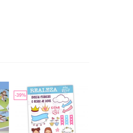
-39%
nar
Adicionar
 de
a lista de
os
desejos