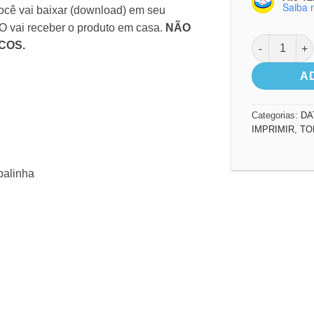
Saiba 
cê vai baixar (download) em seu
ÃO vai receber o produto em casa.
NÃO
Mães da Bíbl
COS.
A
Categorias:
DA
IMPRIMIR
,
TO
balinha