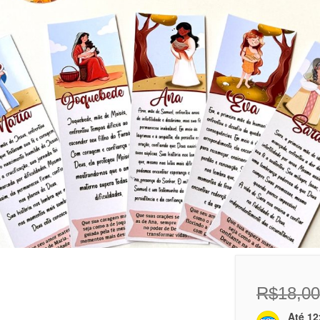
R$
18,00
Até 12