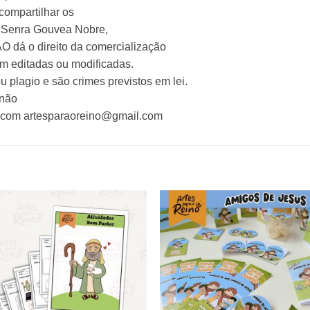
 compartilhar os
la Senra Gouvea Nobre,
O dá o direito da comercialização
m editadas ou modificadas.
 plagio e são crimes previstos em lei.
 não
o com
artesparaoreino@gmail.com
Adicionar
Adicio
a lista de
a lista
desejos
desej