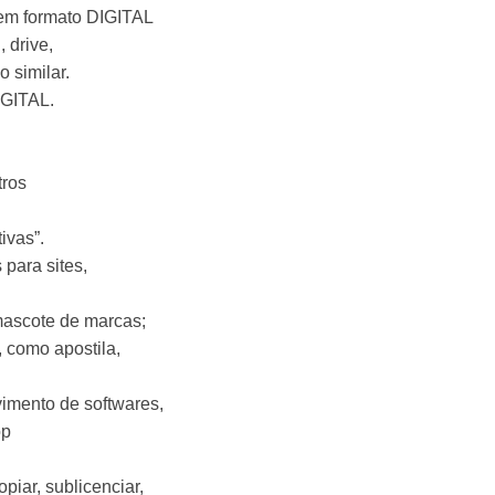
 em formato DIGITAL
, drive,
 similar.
IGITAL.
tros
ivas”.
para sites,
mascote de marcas;
 como apostila,
imento de softwares,
op
piar, sublicenciar,