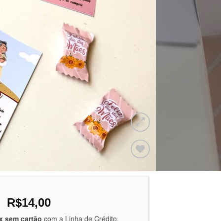
Adicionar
a lista de
desejos
O
O
R$
14,00
preço
preço
x sem cartão
com a Linha de Crédito.