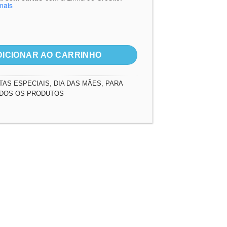
original
atual
mais
era:
é:
R$18,00.
R$14,00.
ia 2 quantidade
DICIONAR AO CARRINHO
TAS ESPECIAIS
,
DIA DAS MÃES
,
PARA
DOS OS PRODUTOS