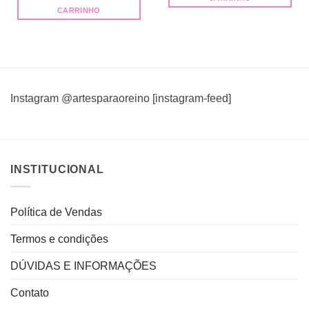
R$14,99.
R$12,00.
CARRINHO
Instagram @artesparaoreino [instagram-feed]
INSTITUCIONAL
Política de Vendas
Termos e condições
DÚVIDAS E INFORMAÇÕES
Contato