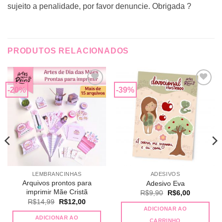
sujeito a penalidade, por favor denuncie. Obrigada ?
PRODUTOS RELACIONADOS
-20%
-39%
Adicionar
Adicionar
a lista de
a lista de
desejos
desejos
LEMBRANCINHAS
ADESIVOS
Arquivos prontos para
Adesivo Eva
imprimir Mãe Cristã
O
O
R$
9,90
R$
6,00
preço
preço
O
O
R$
14,99
R$
12,00
original
atual
preço
preço
ADICIONAR AO
era:
é:
original
atual
ADICIONAR AO
R$9,90.
R$6,00.
CARRINHO
era:
é: