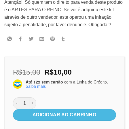
Atenção!! Só quem tem o direito para venda deste produto
é o ARTES PARA O REINO. Se você adquiriu este kit
através de outro vendedor, este operou uma infração
sujeito a penalidade, por favor denuncie. Obrigada ?
O
O
R$
15,00
R$
10,00
preço
preço
Até 12x sem cartão
com a Linha de Crédito.
original
atual
Saiba mais
era:
é:
R$15,00.
R$10,00.
Zaqueu - Pack de Recursos visuais + história quantidade
ADICIONAR AO CARRINHO