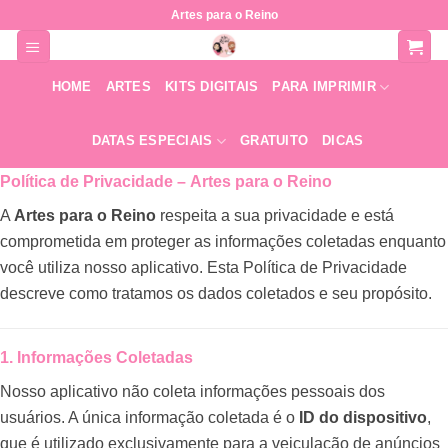
Skip
Artes para o Reino
to
content
HOME
ARTES
KITS DIGITAIS
PARA IMPRIMIR
DATAS ESPECIAIS
GRATUITO
DICAS
Política de Privacidade –
Artes para o Reino
A
Artes para o Reino
respeita a sua privacidade e está
comprometida em proteger as informações coletadas enquanto
você utiliza nosso aplicativo. Esta Política de Privacidade
descreve como tratamos os dados coletados e seu propósito.
1. Informações Coletadas
Nosso aplicativo não coleta informações pessoais dos
usuários. A única informação coletada é o
ID do dispositivo
,
que é utilizado exclusivamente para a veiculação de anúncios