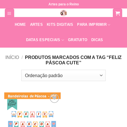
Skip
Artes para o Reino
to
content
HOME
ARTES
KITS DIGITAIS
PARA IMPRIMIR
DATAS ESPECIAIS
GRATUITO
DICAS
INÍCIO
/
PRODUTOS MARCADOS COM A TAG “FELIZ
PÁSCOA CUTE”
Adicionar
a lista de
desejos