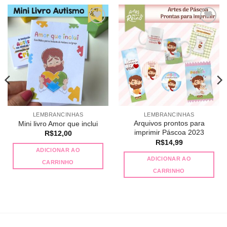
Adicionar
Adicionar
a lista de
a lista de
desejos
desejos
LEMBRANCINHAS
LEMBRANCINHAS
Arquivos prontos para
Mini livro Amor que inclui
imprimir Páscoa 2023
R$
12,00
R$
14,99
ADICIONAR AO
ADICIONAR AO
0.
CARRINHO
CARRINHO