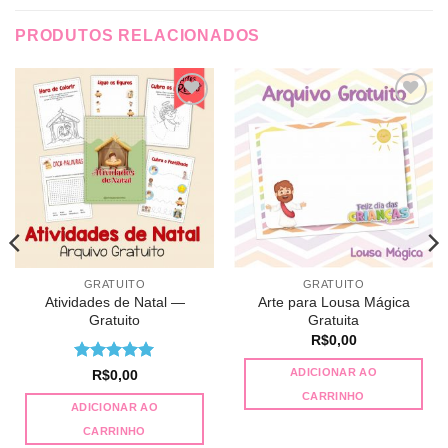
PRODUTOS RELACIONADOS
Adicionar
Adicionar
a lista de
a lista de
desejos
desejos
GRATUITO
GRATUITO
Atividades de Natal —
Arte para Lousa Mágica
Gratuito
Gratuita
R$
0,00
Avaliação
5
ADICIONAR AO
R$
0,00
de 5
CARRINHO
ADICIONAR AO
CARRINHO