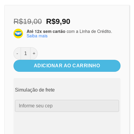
O
O
R$
19,00
R$
9,90
preço
preço
Até 12x sem cartão
com a Linha de Crédito.
original
atual
Saiba mais
era:
é:
R$19,00.
R$9,90.
Trio de Quadros decorativos - Arquivo em PDF quantidad
ADICIONAR AO CARRINHO
Simulação de frete