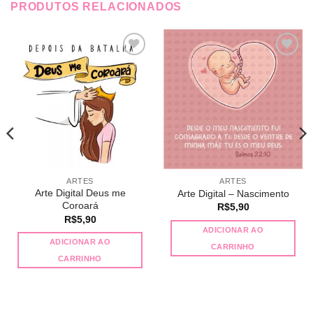
PRODUTOS RELACIONADOS
Adicionar
Adicionar
a lista de
a lista de
desejos
desejos
ARTES
ARTES
Arte Digital Deus me
Arte Digital – Nascimento
Coroará
R$
5,90
R$
5,90
ADICIONAR AO
ADICIONAR AO
CARRINHO
CARRINHO