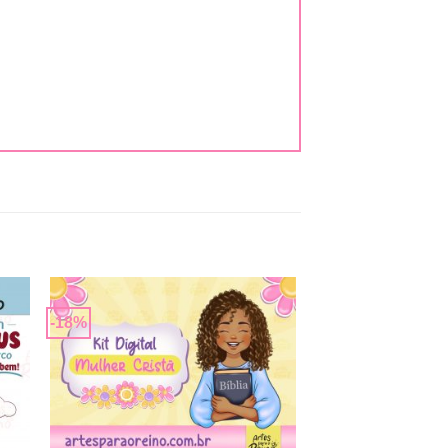
-18%
nar
Adicionar
 de
a lista de
os
desejos