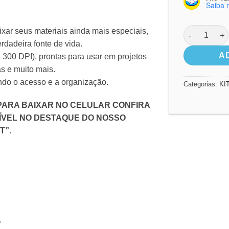
Saiba 
Mini kit - Je
eixar seus materiais ainda mais especiais,
dadeira fonte de vida.
A
 300 DPI), prontas para usar em projetos
as e muito mais.
ando o acesso e a organização.
Categorias:
KI
PARA BAIXAR NO CELULAR CONFIRA
NÍVEL NO DESTAQUE DO NOSSO
T”.
”