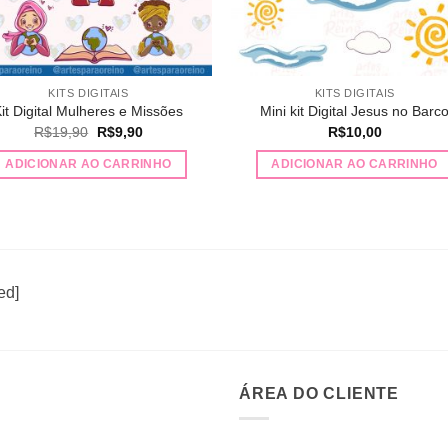
KITS DIGITAIS
KITS DIGITAIS
it Digital Mulheres e Missões
Mini kit Digital Jesus no Barc
O
O
R$
19,90
R$
9,90
R$
10,00
preço
preço
original
atual
ADICIONAR AO CARRINHO
ADICIONAR AO CARRINHO
era:
é:
R$19,90.
R$9,90.
ed]
ÁREA DO CLIENTE