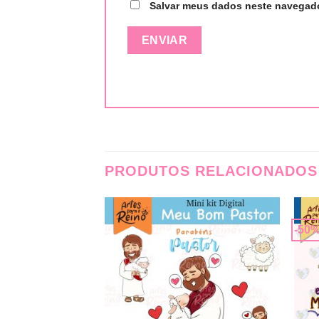
Salvar meus dados neste navegado
PRODUTOS RELACIONADOS
-50
Adicionar
Adicionar
a lista de
a lista de
desejos
desejos