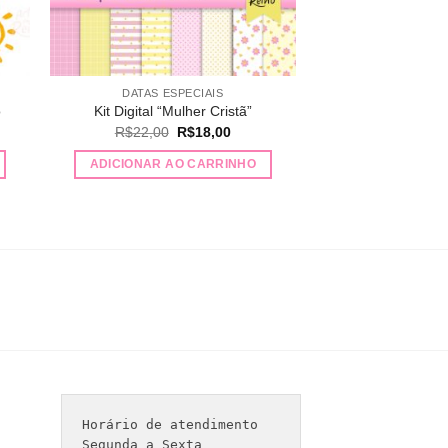
DATAS ESPECIAIS
o
Kit Digital “Mulher Cristã”
O
O
R$
22,00
R$
18,00
preço
preço
original
atual
ADICIONAR AO CARRINHO
era:
é:
R$22,00.
R$18,00.
Horário de atendimento 

Segunda a Sexta
