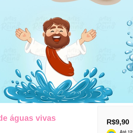
 de águas vivas
R$
9,90
Até 12