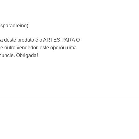
esparaoreino)
nda deste produto é o ARTES PARA O
de outro vendedor, este operou uma
enuncie. Obrigada!