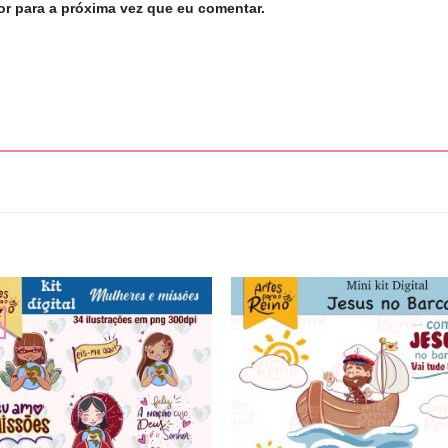
r para a próxima vez que eu comentar.
%
Adicionar
Adicio
a lista de
a lista
desejos
desej