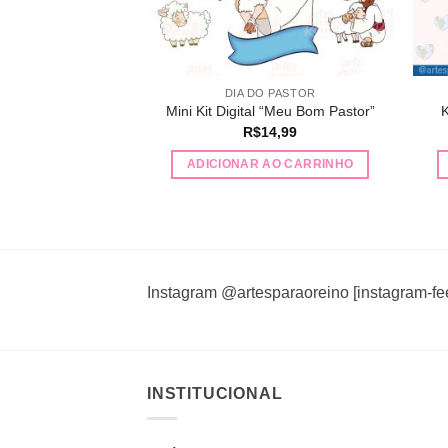
ESPECIAIS
DIA DO PASTOR
l Cordeiro de Deus
Mini Kit Digital “Meu Bom Pastor”
K
O
O
R$
15,00
R$
14,99
preço
preço
original
atual
AO CARRINHO
ADICIONAR AO CARRINHO
era:
é:
R$22,00.
R$15,00.
Instagram @artesparaoreino [instagram-fe
INSTITUCIONAL