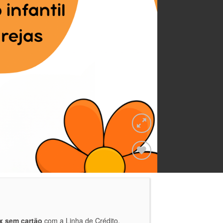
Adicionar
a lista de
desejos
x sem cartão
com a Linha de Crédito.