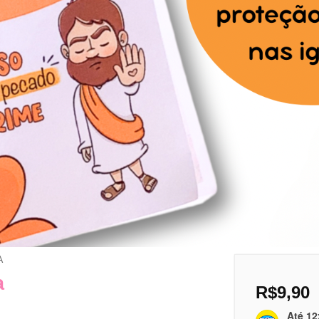
A
a
R$
9,90
Até 12