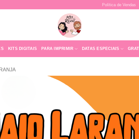
Política de Vendas
ES
KITS DIGITAIS
PARA IMPRIMIR
DATAS ESPECIAIS
GRAT
ARANJA