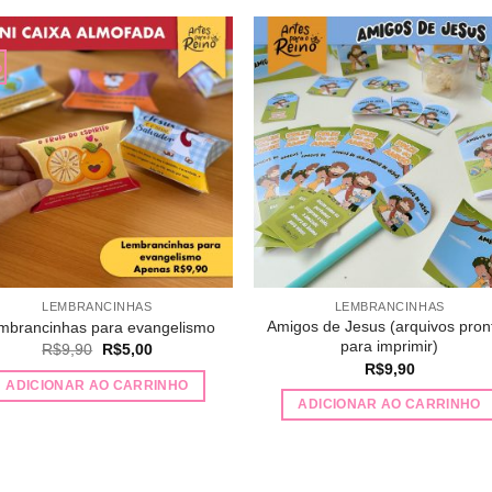
%
Adicionar
Adicio
a lista de
a lista
desejos
desej
LEMBRANCINHAS
LEMBRANCINHAS
Amigos de Jesus (arquivos pron
mbrancinhas para evangelismo
para imprimir)
O
O
R$
9,90
R$
5,00
preço
preço
R$
9,90
original
atual
ADICIONAR AO CARRINHO
era:
é:
ADICIONAR AO CARRINHO
R$9,90.
R$5,00.