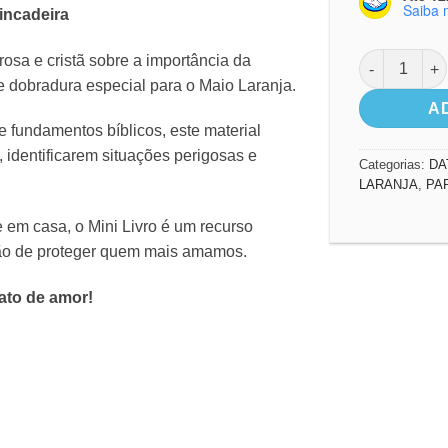
Saiba 
incadeira
Mini Livro M
sa e cristã sobre a importância da
 de dobradura especial para o Maio Laranja.
A
e fundamentos bíblicos, este material
 identificarem situações perigosas e
Categorias:
DA
LARANJA
,
PA
e em casa, o Mini Livro é um recurso
ssão de proteger quem mais amamos.
ato de amor!