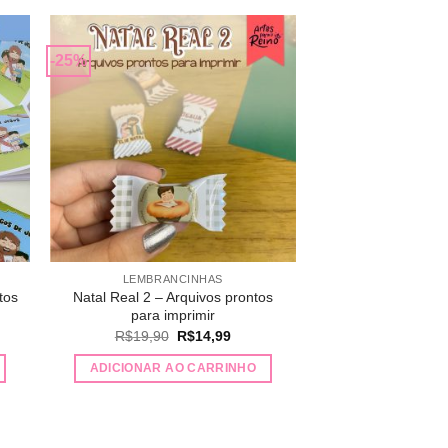
-25%
nar
Adicionar
 de
a lista de
os
desejos
LEMBRANCINHAS
tos
Natal Real 2 – Arquivos prontos
para imprimir
O
O
R$
19,90
R$
14,99
preço
preço
original
atual
ADICIONAR AO CARRINHO
era:
é:
R$19,90.
R$14,99.