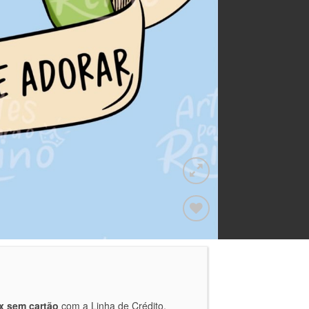
Adicionar
a lista de
desejos
x sem cartão
com a Linha de Crédito.