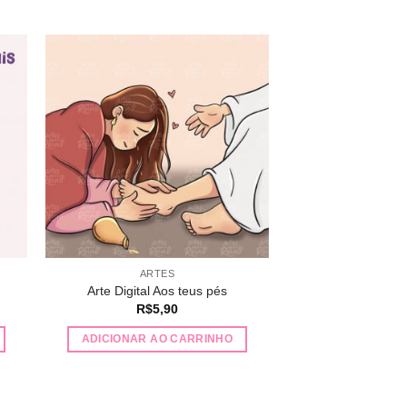
nar
Adicionar
 de
a lista de
os
desejos
ARTES
Arte Digital Aos teus pés
R$
5,90
ADICIONAR AO CARRINHO
,00.