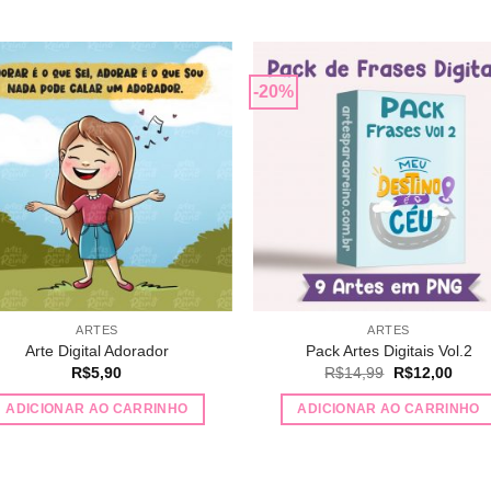
-20%
Adicionar
Adicio
a lista de
a lista
desejos
desej
ARTES
ARTES
Arte Digital Adorador
Pack Artes Digitais Vol.2
O
O
R$
5,90
R$
14,99
R$
12,00
preço
preço
original
atual
ADICIONAR AO CARRINHO
ADICIONAR AO CARRINHO
era:
é:
R$14,99.
R$12