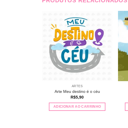
PRODUTOS RELACIONADOS
Adicionar
Adicionar
a lista de
a lista de
desejos
desejos
TES
ARTES
Deus me Coroará
Arte Meu destino é o céu
5,90
R$
5,90
AO CARRINHO
ADICIONAR AO CARRINHO